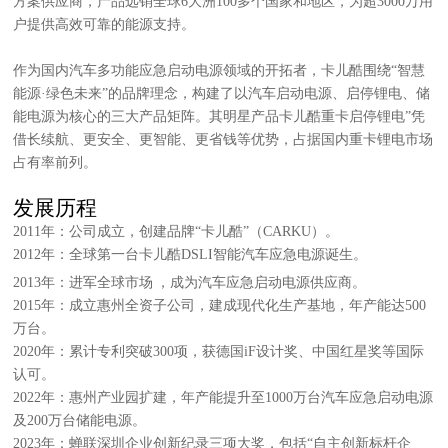
方案供应商，产品远销全球6大洲100多个国家和地区，为超3000万用
户提供高效可靠的能源支持。
作为国内汽车多功能应急启动电源领域的开拓者，卡儿酷围绕
“智慧
能源·绿色未来”的品牌理念，构建了以汽车启动电源、启停锂电、储
能电源为核心的三大产品矩阵。其明星产品卡儿酷重卡启停锂电”凭
借长续航、更安全、更智能、更省钱等优势，占据国内重卡锂电市场
占有率前列。
发展历程
2011年：公司成立，创建品牌“卡儿酷”（CARKU）。
2012年：全球第一台卡儿酷DSLI智能汽车应急电源诞生。
2013年：进军全球市场
，成为汽车应急启动电源供应商。
2015年：成立惠州全资子公司，建成现代化生产基地，年产能达500
万台。
2020年：累计专利突破300项，获德国iF设计奖、中国红星奖等国际
认可。
2022年：惠州产业园扩建，年产能提升至1000万台汽车应急启动电源
及200万台储能电源。
2023年：蝉联深圳企业创新纪录三项大奖，包括“自主创新标杆企