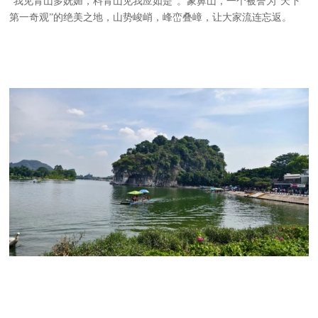
“我见青山多妩媚，料青山见我应如是”。象鼻山，一个被誉为“天下
第一奇观”的绝美之地，山势峻峭，峰峦叠嶂，让大家流连忘返。