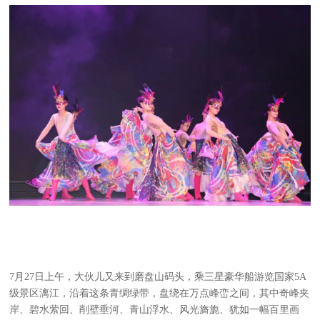
7月27日上午，大伙儿又来到磨盘山码头，乘三星豪华船游览国家5A
级景区漓江，沿着这条青绸绿带，盘绕在万点峰峦之间，其中奇峰夹
岸、碧水萦回、削壁垂河、青山浮水、风光旖旎、犹如一幅百里画