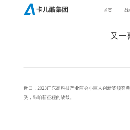
首页
战
又一
http://www.carku.com/news_detail2.php?menuid=217&id=698
近日，2023广东高科技产业商会小巨人创新奖颁奖
受，敲响新征程的战鼓。