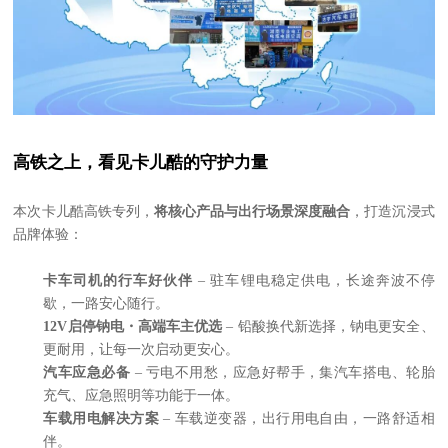
高铁之上，看见卡儿酷的守护力量
本次卡儿酷高铁专列，
将核心产品与出行场景深度融合
，打造沉浸式
品牌体验：
卡车司机的行车好伙伴
– 驻车锂电稳定供电，长途奔波不停
歇，一路安心随行。
12V启停钠电・高端车主优选
– 铅酸换代新选择，钠电更安全、
更耐用，让每一次启动更安心。
汽车应急必备
– 亏电不用愁，应急好帮手，集汽车搭电、轮胎
充气、应急照明等功能于一体。
车载用电解决方案
– 车载逆变器，出行用电自由，一路舒适相
伴。