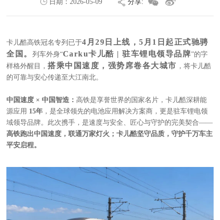
日期：
2026-05-09
分享:
http://www.carku.com/news_detail.php?menuid=105&id=840
4月29日上线，5月1日起正式驰骋
卡儿酷高铁冠名专列已于
全国。
Carku卡儿酷 | 驻车锂电领导品牌
列车外身“
”的字
搭乘中国速度，强势席卷各大城市
样格外醒目，
，将卡儿酷
的可靠与安心传递至大江南北。
中国速度 × 中国智造：
高铁是享誉世界的国家名片，卡儿酷深耕能
源应用
15年
，是全球领先的电池应用解决方案商，更是
驻车锂电
领
域领导品牌。此次携手，是速度与安全、匠心与守护的完美契合——
高铁跑出中国速度，联通万家灯火；卡儿酷坚守品质，守护千万车主
平安启程。