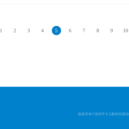
1
2
3
4
5
6
7
8
9
10
版权所有©深圳市卡儿酷科技股