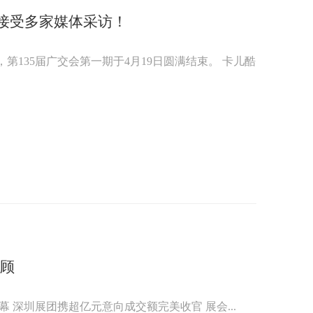
，接受多家媒体采访！
135届广交会第一期于4月19日圆满结束。 卡儿酷
回顾
幕 深圳展团携超亿元意向成交额完美收官 展会...