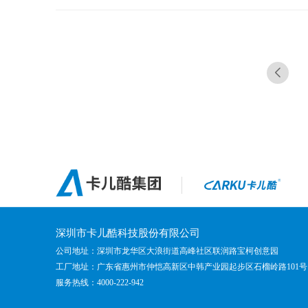
prev
深圳市卡儿酷科技股份有限公司
公司地址：深圳市龙华区大浪街道高峰社区联润路宝柯创意园
工厂地址：广东省惠州市仲恺高新区中韩产业园起步区石榴岭路101号
服务热线：4000-222-942