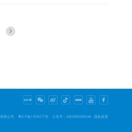
next
份有限公司
粤ICP备15056171号
公安号：44030902000346
隐私政策